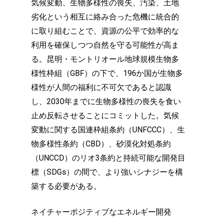
気候変動、生物多様性の喪失、汚染、土地
劣化という相互に絡み合った危機に統合的
に取り組むことで、資源の公平で効率的な
利用を確保しつつ自然を守る可能性が高ま
る。昆明・モントリオール地球規模生物多
様性枠組（GBF）の下で、196か国が生物多
様性が人間の福利に不可欠であると認識
し、2030年までに生物多様性の喪失を食い
止め反転させることにコミットした。気候
変動に関する国連枠組条約（UNFCCC）、生
物多様性条約（CBD）、砂漠化対処条約
（UNCCD）のリオ3条約と持続可能な開発目
標（SDGs）の間で、より強いシナジーを構
築する必要がある。
ネイチャーポジティブなエネルギー開発