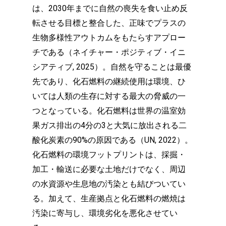
は、2030年までに自然の喪失を食い止め反
転させる目標と整合した、正味でプラスの
生物多様性アウトカムをもたらすアプロー
チである（ネイチャー・ポジティブ・イニ
シアティブ, 2025）。自然を守ることは最優
先であり、化石燃料の継続使用は環境、ひ
いては人類の生存に対する最大の脅威の一
つとなっている。化石燃料は世界の温室効
果ガス排出の4分の3と大気に放出される二
酸化炭素の90%の原因である（UN, 2022）。
化石燃料の環境フットプリントは、採掘・
加工・輸送に必要な土地だけでなく、周辺
の水資源や生息地の汚染とも結びついてい
る。加えて、生産拠点と化石燃料の燃焼は
汚染に寄与し、環境劣化を悪化させてい